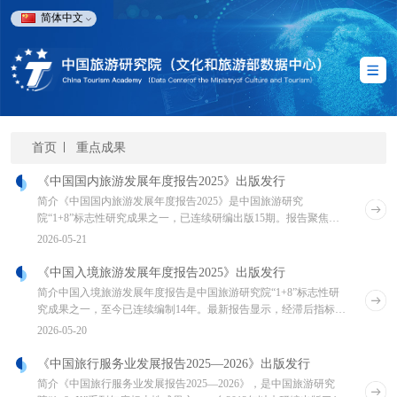
简体中文
首页
重点成果
《中国国内旅游发展年度报告2025》出版发行
简介《中国国内旅游发展年度报告2025》是中国旅游研究
院“1+8”标志性研究成果之一，已连续研编出版15期。报告聚焦国
内旅游客源结构、目的地分布、矢量客流特征及
2026-05-21
《中国入境旅游发展年度报告2025》出版发行
简介中国入境旅游发展年度报告是中国旅游研究院“1+8”标志性研
究成果之一，至今已连续编制14年。最新报告显示，经滞后指标确
认，2025年我国入境旅游市场已完全摆
2026-05-20
《中国旅行服务业发展报告2025—2026》出版发行
简介《中国旅行服务业发展报告2025—2026》，是中国旅游研究