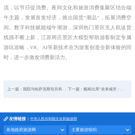
流，以节日促消费。
夜
间文化和旅游消费集聚区结合端
午主题，发展首发经济，推出国货
“潮品”，拓展消费空
间。
数字科技赋能端午潮游
，深圳热门景区无人机送货
线路不断上新，江苏周庄景区大模型帮助游客制定专属
游玩攻略，
VR、AI等新技术在为游客创造全新体验的同
时，进一步
激发消费新活力
。
上一篇：我院与哈萨克斯坦共和国突厥斯坦州第一副州长祖尔富哈尔·朱尔达
下一篇：戴斌出席“未来城市：莫斯科与北京战略关系的协同作用”会议并做
友情链接：
中华人民共和国文化和旅游部
各地政府旅游网
主要旅游组织