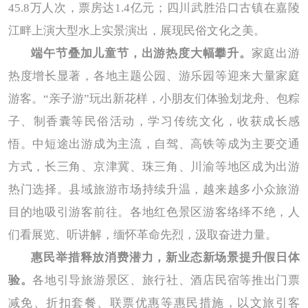
45.8万人次，票房达1.4亿元
；四川武胜沿口古镇在嘉陵
江畔上演大型水上实景演出，展现民俗文化之美。
端午节叠加儿童节，出游热度大幅攀升。
家庭出游
热度增长显著，
各地
主题公园、游乐园
等
迎来大量
家庭
游客
。
“亲子游”玩出新花样，小朋友们
体验划龙舟、包粽
子、制香囊等民俗活动，学习传统文化，收获成长感
悟。
中短途
出游
成为
主流
，
自驾、高铁
等
成为主要交通
方式
，
长三角、京津冀、珠三角、川渝等地区成为出游
热门选择。
县域旅游市场持续升温，越来越多小众旅游
目的地吸引游客前往。
各地
红色景区游客络绎不绝，
人
们看展览、听讲解，缅怀革命先烈，汲取奋进力量。
惠民举措释放消费潜力，新业态新场景提升假日体
验。
各地引导旅游景区、旅行社、酒店民宿等推出门票
减免、折扣套餐、联票优惠等惠民措施，以文旅引客