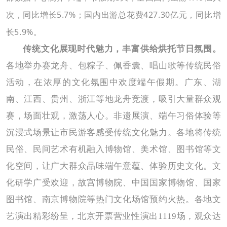
次，同比增长
5.7
%；国内出游总花费
427.30
亿元，同比增
长
5.9
%。
传统文化展现时代魅力，丰富供给烘托节日氛围。
各地举办
赛龙舟、
包
粽子、
佩香囊、
唱山歌
等
传统
民俗
活动
，在浓
厚的
文化氛围中
欢度
端午
假期
。广东、湖
南、
江西
、贵州、浙江等地龙舟竞渡，
吸引大量群众观
赛，
场面壮观，
激荡人心。
非遗展演、端午习俗
体验
等
沉浸式场景让
市民
游客
感受传统文化魅力。
各地将传统
民俗
、民间艺术有机融入博物馆、美术馆、图书馆等文
化空间，
让广大群众品味端午意蕴、体验历史文化。文
化研学广受欢迎，故宫博物院、中国国家博物馆、
国家
图书馆、南京博物院等热门文化场馆预约火热。各地文
艺
演出精彩纷呈，
北京开票营业性演出
1119场，观众达