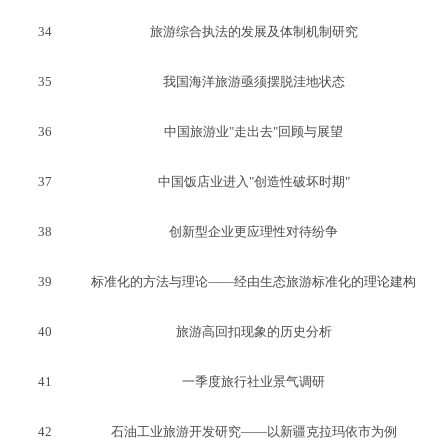
34
旅游综合执法的发展及体制机制研究
35
我国海洋旅游亟须摆脱洼地状态
36
中国旅游业"走出去"回顾与展望
37
中国饭店业进入"创造性破坏时期"
38
创新型企业更应理性对待纷争
39
标准化的方法与理论——经由生态旅游标准化的理论建构
40
旅游高回扣现象的历史分析
41
一季度旅行社业景气调研
42
石油工业旅游开发研究——以新疆克拉玛依市为例