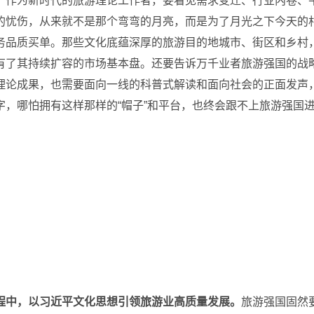
。
作为新时代的旅游理论工作者，要看见需求变迁、行业内卷、
的忧伤，从来就不是那个弯弯的月亮，而是为了月光之下今天的
务品质买单。
那些文化底蕴深厚的旅游目的地城市、街区和乡村
有了其持续扩容的市场基本盘。
还要告诉万千业者旅游强国的战
理论成果，也需要面向一线的科普式解读和面向社会的正面发声
字，哪怕拥有这样那样的“帽子”和平台，也终会跟不上旅游强国
程中，以习近平文化思想引领旅游业高质量发展。
旅游强国固然