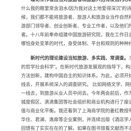
什么我的眼里常含泪水/因为我对这土地爱得深沉”
候，我们都不能将旅游者、旅游人和旅游业当作自然
游部门领导者、创业创新者、专业工作者，以及他们
者。
十八年前奉命组建中国旅游研究院，我在工作日
哪怕身处变革的时代，身受体制、平台和规则的种种
新时代的理论建设当知旅游、多实践、常调查。
的哲学社会科学”。
在新时代旅游发展观的指导下，构
方法创新，建构中国自主的知识体系。
为此，必须开
线去，开展系统深入的调查研究。 比如网络文学、网
一线去，到旅游从业人员中间去。今年两会前后，作
城度假区、滴滴集团等社会组织和商业机构进行了座
值与商业化平衡。我还看到了上海商学院的姜红教授
华住、君澜、逸扉等企业案例，并连续出版《酒店学
回馈有了实实在在的了解。如果在图书馆看文献而不去北京