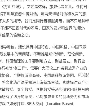
》《万山红遍》。文艺是这样，旅游也是如此。
任何时
临下地与旅游业者对话。
这两天到场对话和发言的旅
有太多的期待。
我们是同行者和服务者，而不只是解释
都不能不正视时代的呼唤、国家的要求和业界的期盼。
有丝毫的偷懒之心。
的指导地位，建设具有中国特色、中国风格、中国气派
践发展中的新问题，不断推进知识创新、理论创新、
育、科研和理论工作要到地方去、到基层去、到行业一
旅行社等“老三样”，需要广大理论工作者到旅游产业的
业协会、全联旅游业商会、中国康辉旅游集团、环球影
，将文化遗产课堂搬进上海新场古镇，实践探讨遗产价
慧敏教授、秦宇教授、李彬教授等酒店研究团队撰写的
痛感有了切身的感受，也对旅游业者的创新努力和市场
造LBE大空间（Location Based