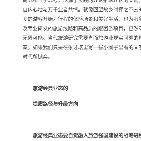
研究和哲学思考，以源于实践的理论推动理论的实践
自内心地与万千业者共情。
就像回望故乡时挥之不去
多的游客开始为行程的体验场景和美好生活，也为服
及专业研发的旅游线路和高品质的跟团游项目，已然
无限可能。
当代旅游研究需要直面旅游业现实问题的
案。如果我们只是在象牙塔里写一些小圈子里看的文
时代所抛弃。
旅游经典业态
的
提质路径
与
升级方向
旅游经典业态要自觉融入旅游强国建设的战略进