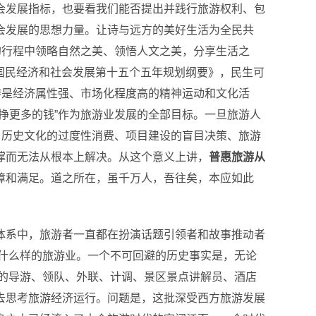
会发展指标，也要看我们能否提出并践行旅游权利、包
会发展的思想力量。让诗与远方的美好生活为全民共
的行程中领略自然之美、领悟人文之美，分享生活之
国国民经济和社会发展第十五个五年规划纲要》，民生可
游是经济属性强、市场化程度高的精神运动和文化活
挣更多的钱”作为旅游业发展的全部目标。
一旦旅游人
、历史文化的过度性消费、项目建设的盲目决策、旅游
撑而无法从根本上解决。从这个意义上讲，
普惠旅游从
障和满足。道之所在，虽千万人，吾往矣，本应如此
体系中，旅游者一直都在扮演话题引领者和故事推动者
什么样的旅游业。一个不可回避的历史事实是，无论
验的导游、领队、外联、计调、景区景点讲解员、酒店
去思考旅游经济运行。问题是，这批深受西方旅游发展