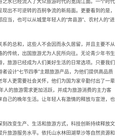
舟之水已经流入了大众旅游时代的宽阔江面。一个时代
呈现出不可逆转的百舸争流的新局面。更要看到的是，
应当，也可以从城里年轻人的“奔县游”、农村人的“进
关系的总和，这些人不会因而永久居留，并且主要不从
路的传统，出国旅游尤为人民所向往。无论青少年书生
游，旅游已经成为人们美好生活的日常选项。只要我们
者设计“七节四季”主题旅游产品，为他们提供高品质
老年人更需要社会关怀，他们为国为家辛勤付出了一辈
老年人的旅游需求更加活跃，并成为旅游消费的主力客
享自己的晚年生活。
让年轻人有激情的释放与宣泄，也
深刻改变生产、生活和旅游方式，科技创新持续释放文
提升旅游服务水平。依托山水林田湖草沙等自然资源和