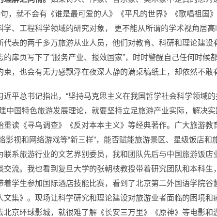
的诗句，就不会有《谁是最可爱的人》《平凡的世界》《歌唱祖国
科学、工程科学领域的研究对象， 更不能从所谓的学术视角居高
所代表的两千多万旅游从业人员，他们对教育、科研和理论建设
志的扉页写下了“服务产业、报效国家”，时时警醒自己任何时候
约束，也会有无力感飘浮在夜深人静的满桌稿纸上，却依然不敢
习近平总书记指出，“坚持马克思主义在我国哲学社会科学领域
建中国特色旅游发展理论，就要坚持立足旅游产业实际，解决实
始重读《寻乌调查》《反对本本主义》等经典著作。广大旅游教
络影视和网络游戏等“新三样”，能否赋能旅游景区、星级饭店和
为联系旅游行业的文艺界别委员，我和团队先后与中国旅游饭店
谈交流。我也看到复旦大学的张朝枝教授带着研究团队和本科生
带着学生参加国际酒店技能比赛，看到了北京第二外国语学院谷
人文集》。现场让科学研究和理论建设对旅游业者面临的困境和
环球影城，就很难了解《长安三万里》《原神》等电影和游戏IP如何打