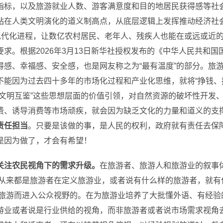
指标，以及旅游就业人数、游客满意度和目的地居民获得感等社
站在人类文明演化的道义制高点，从底层逻辑上发挥推动经济社
式现代化进程，让数亿农村居民、老年人、残疾人也能在或远或近
求。根据2026年3月13日新华社授权发布的《中华人民共和
感、幸福感、安全感，也是网友称之为“最有温度”的部分。
旅
不能因为过去四十多年的市场化过程和产业化思维，就将“挣钱、
、文明互鉴”这些思想层面的价值引领，对自然资源的破坏性开发
费、诱导消费等市场顽疾，就会因为缺乏文化的力量和道义的支
责任担当
。只要是该做的事，是人民的权利，政府就有责任去保
是因为做了，才会有希望！
关注农民视角下的需求升级。
在旅游者、旅游人和旅游业的叙事
，从来都是旅游者在定义旅游业，或者说有什么样的旅游者，就有
境旅游而进入公众视野的。在为旅游业培养了大批懂外语、有经
游业或者说是行业供给的视角，而非旅游者或者说市场需求视角