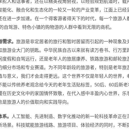
掌舵人和话事者，还在以精英视角俯视，以经验规划航道时，载
智能化、融合化和生态化的一轮又一轮的产业变革，江面上已经
还在进一步加速。
在一个得客源者得天下的时代，每一个旅游人都
路的自驾游、特色小镇的购物游的人群中看到无限的商机。
游需求。
旅游是非定居者的旅行和暂时居留而引起的一种现象及
和旅游业大门的钥匙。中华民族自古以来就有读万卷书、行万里
闲度假和自驾远行，还是老年人的旅居康养、铁路旅游和邮轮旅
的细分市场和专业赛道。为不同年龄段的旅游者，特别是老年旅游
值与意义，我们才会走得更远。这个世界不仅是年轻人的世界，
能以传统养老观念给今天的老年生活贴标签，50后、60后新
藏在历史文化中的家国情怀致敬，在代入感中丰盈内心世界，乐
也是旅游人的价值取向和实践导向。
体系。
人工智能、先进制造、数字化推动的新一轮科技革命正在
新场景。
科技赋能旅游线路、旅游项目、体验经济的同时，不断